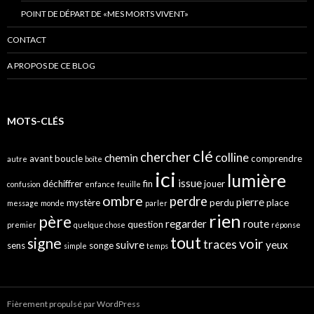
POINT DE DÉPART DE «MES MORTS VIVENT»
CONTACT
A PROPOS DE CE BLOG
MOTS-CLÉS
clé
chercher
colline
chemin
avant
boucle
comprendre
autre
boîte
ici
lumière
issue
déchiffrer
fin
jouer
confusion
enfance
feuille
ombre
perdre
pierre
mystère
perdu
place
message
monde
parler
rien
père
regarder
route
question
premier
quelque chose
réponse
tout
signe
voir
traces
suivre
yeux
sens
songe
simple
temps
Fièrement propulsé par WordPress