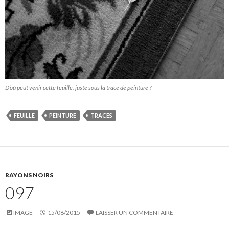
D’où peut venir cette feuille, juste sous la trace de peinture ?
FEUILLE
PEINTURE
TRACES
RAYONS NOIRS
097
IMAGE
15/08/2015
LAISSER UN COMMENTAIRE