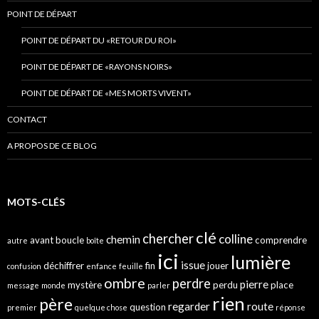
POINT DE DÉPART
POINT DE DÉPART DU «RETOUR DU ROI»
POINT DE DÉPART DE «RAYONS NOIRS»
POINT DE DÉPART DE «MES MORTS VIVENT»
CONTACT
A PROPOS DE CE BLOG
MOTS-CLÉS
clé
chercher
colline
chemin
avant
boucle
comprendre
autre
boîte
ici
lumière
issue
déchiffrer
fin
jouer
confusion
enfance
feuille
ombre
perdre
pierre
mystère
perdu
place
message
monde
parler
rien
père
regarder
route
question
premier
quelque chose
réponse