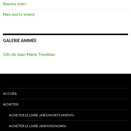
Rayons noirs
Mes morts vivent
GALERIE ANIMÉE
Gifs de Jean-Marie Tremblay
ACCUEIL
ACHETER
ACHETER LE LIVRE «MES MORTS VIVENT»
ACHETER LE LIVRE «RAYONS NOIRS»