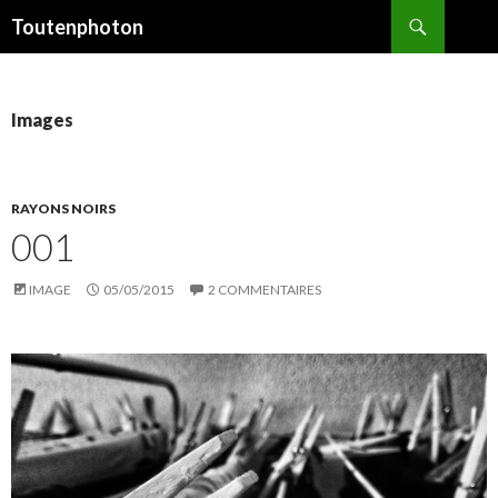
Recherche
Toutenphoton
ALLER
AU
CONTENU
Images
RAYONS NOIRS
001
IMAGE
05/05/2015
2 COMMENTAIRES