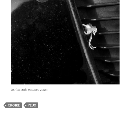
Je n’en crois pas mes yeux !
CROIRE
YEUX