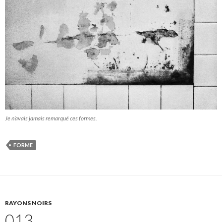
Je n’avais jamais remarqué ces formes.
FORME
RAYONS NOIRS
013