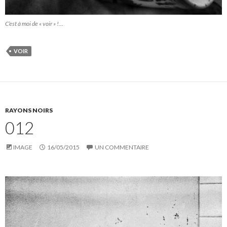
C’est à moi de « voir » !…
VOIR
RAYONS NOIRS
012
IMAGE
16/05/2015
UN COMMENTAIRE