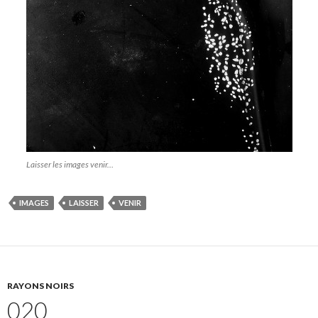
Laisser les images venir…
IMAGES
LAISSER
VENIR
RAYONS NOIRS
020