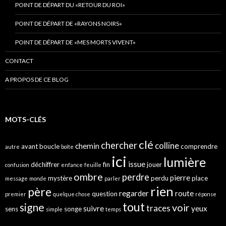
POINT DE DÉPART DU «RETOUR DU ROI»
POINT DE DÉPART DE «RAYONS NOIRS»
POINT DE DÉPART DE «MES MORTS VIVENT»
CONTACT
A PROPOS DE CE BLOG
MOTS-CLÉS
clé
chercher
colline
chemin
avant
boucle
comprendre
autre
boîte
ici
lumière
issue
déchiffrer
fin
jouer
confusion
enfance
feuille
ombre
perdre
pierre
mystère
perdu
place
message
monde
parler
rien
père
regarder
route
question
premier
quelque chose
réponse
tout
signe
voir
traces
suivre
yeux
sens
songe
simple
temps