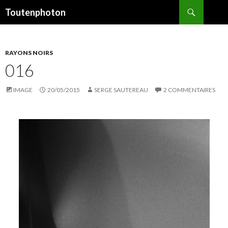
Recherche
Toutenphoton
ALLER
AU
CONTENU
RAYONS NOIRS
016
IMAGE
20/05/2015
SERGE SAUTEREAU
2 COMMENTAIRES