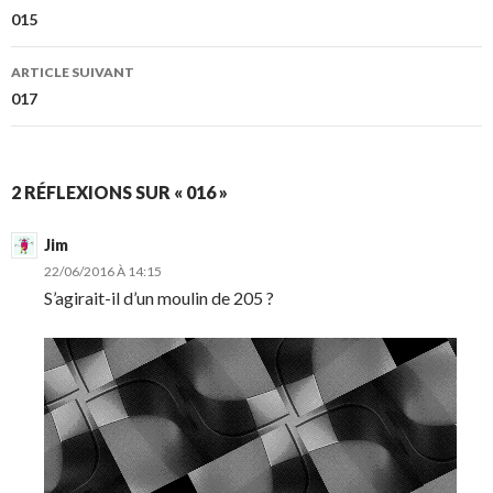
des
015
articles
ARTICLE SUIVANT
017
2 RÉFLEXIONS SUR « 016 »
Jim
22/06/2016 À 14:15
S’agirait-il d’un moulin de 205 ?