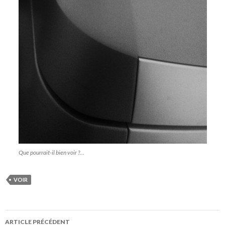
Que pourrait-il bien voir ?…
VOIR
Navigation
ARTICLE PRÉCÉDENT