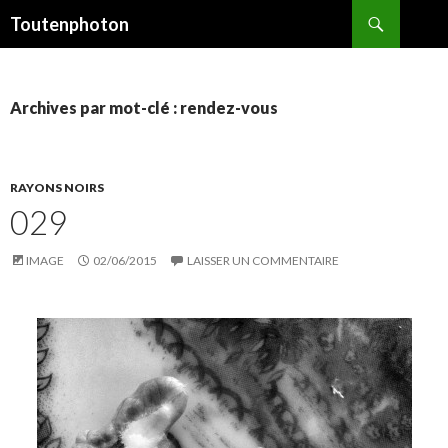
Recherche
Toutenphoton
ALLER
AU
CONTENU
Archives par mot-clé : rendez-vous
RAYONS NOIRS
029
IMAGE
02/06/2015
LAISSER UN COMMENTAIRE