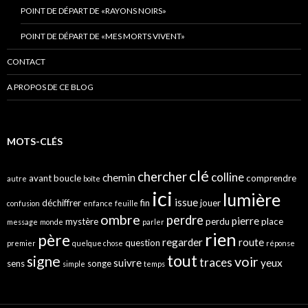
POINT DE DÉPART DE «RAYONS NOIRS»
POINT DE DÉPART DE «MES MORTS VIVENT»
CONTACT
A PROPOS DE CE BLOG
MOTS-CLÉS
clé
chercher
colline
chemin
avant
boucle
comprendre
autre
boîte
ici
lumière
issue
déchiffrer
fin
jouer
confusion
enfance
feuille
ombre
perdre
pierre
mystère
perdu
place
message
monde
parler
rien
père
regarder
route
question
premier
quelque chose
réponse
tout
signe
voir
traces
suivre
yeux
sens
songe
simple
temps