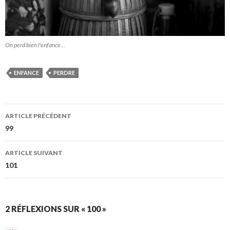
On perd bien l'enfance…
ENFANCE
PERDRE
Navigation
ARTICLE PRÉCÉDENT
des
99
articles
ARTICLE SUIVANT
101
2 RÉFLEXIONS SUR « 100 »