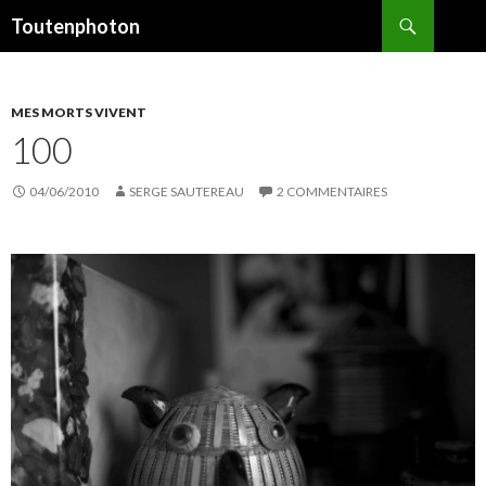
Recherche
Toutenphoton
ALLER
AU
CONTENU
MES MORTS VIVENT
100
04/06/2010
SERGE SAUTEREAU
2 COMMENTAIRES