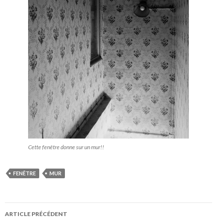
Cette fenêtre donne sur un mur!!
FENÊTRE
MUR
Navigation
ARTICLE PRÉCÉDENT