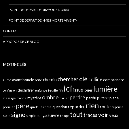
POINT DE DÉPART DE «RAYONS NOIRS»
POINT DE DÉPART DE «MES MORTS VIVENT»
CONTACT
A PROPOS DE CE BLOG
MOTS-CLÉS
clé
chercher
colline
chemin
avant
boucle
comprendre
autre
boîte
ici
lumière
issue
déchiffrer
fin
jouer
confusion
enfance
feuille
ombre
perdre
pierre
mystère
perdu
place
message
monde
parler
rien
père
regarder
route
question
premier
quelque chose
réponse
tout
signe
voir
traces
suivre
yeux
sens
songe
simple
temps