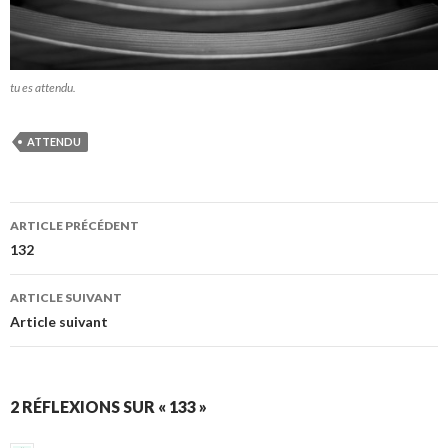
tu es attendu.
ATTENDU
Navigation
ARTICLE PRÉCÉDENT
des
132
articles
ARTICLE SUIVANT
Article suivant
2 RÉFLEXIONS SUR « 133 »