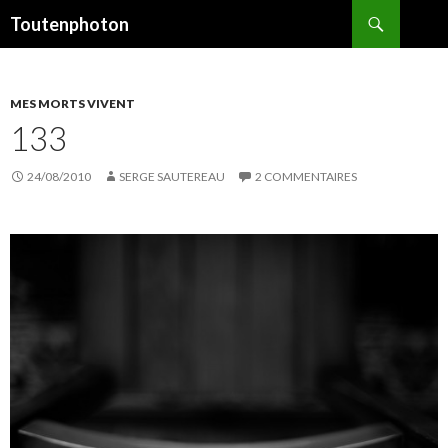
Recherche
Toutenphoton
ALLER
AU
CONTENU
MES MORTS VIVENT
133
24/08/2010
SERGE SAUTEREAU
2 COMMENTAIRES