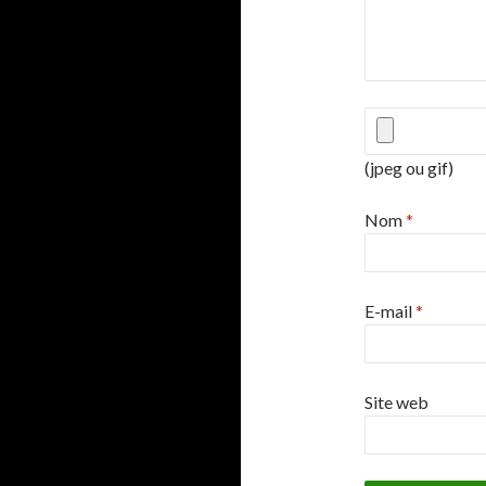
(jpeg ou gif)
Nom
*
E-mail
*
Site web