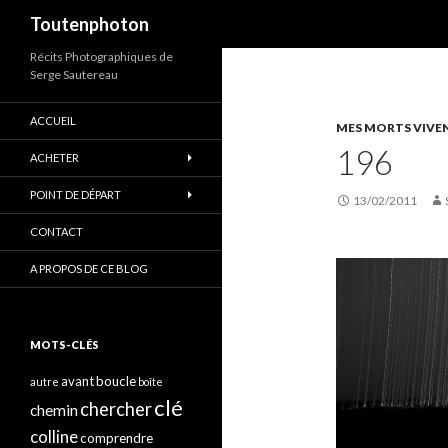
Recherche
Toutenphoton
Récits Photographiques de
Serge Sautereau
ACCUEIL
MES MORTS VIVE
196
ACHETER
POINT DE DÉPART
13/02/2011
CONTACT
A PROPOS DE CE BLOG
MOTS-CLÉS
avant
boucle
autre
boîte
clé
chercher
chemin
colline
comprendre