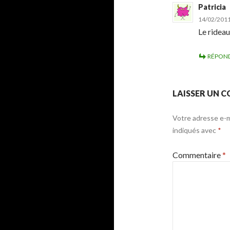
Patricia
14/02/2011
Le rideau
RÉPON
LAISSER UN 
Votre adresse e-ma
indiqués avec
*
Commentaire
*