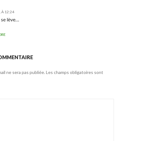
 À 12:24
 se lève…
DRE
COMMENTAIRE
il ne sera pas publiée.
Les champs obligatoires sont