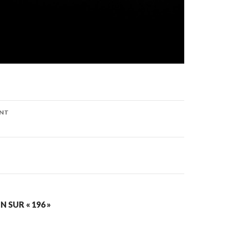
on
ENT
 SUR « 196 »