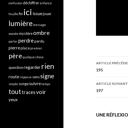
déchiffrer
confusion
enfance
ici
issue
fin
jouer
feuille
lumière
message
ombre
mystère
monde
perdre
perdu
parler
pierre
place
premier
père
quelque chose
Navigati
ARTICLE PRÉCÉD
rien
regarder
question
des
195
signe
route
sens
réponse
articles
suivre
ARTICLE SUIVANT
songe
simple
temps
tout
197
voir
traces
yeux
UNE RÉFLEXION