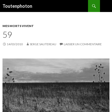
Recherche
Toutenphoton
ALLER
AU
CONTENU
MES MORTS VIVENT
59
14/03/2010
SERGE SAUTEREAU
LAISSER UN COMMENTAIRE