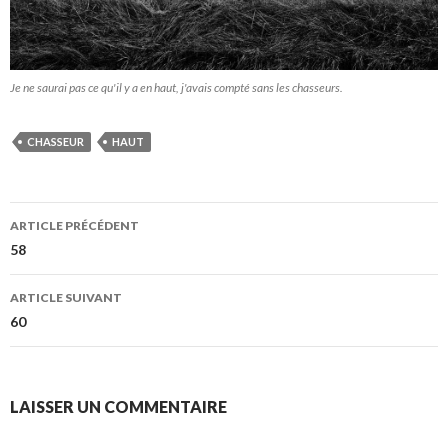
Je ne saurai pas ce qu'il y a en haut, j'avais compté sans les chasseurs.
CHASSEUR
HAUT
Navigation
ARTICLE PRÉCÉDENT
des
58
articles
ARTICLE SUIVANT
60
LAISSER UN COMMENTAIRE