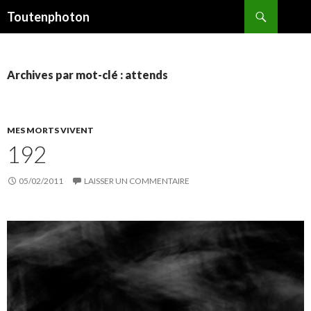
Recherche
Toutenphoton
ALLER
AU
CONTENU
Archives par mot-clé : attends
MES MORTS VIVENT
192
05/02/2011
LAISSER UN COMMENTAIRE