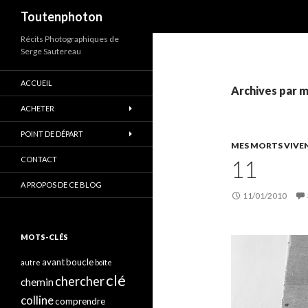
Recherche
Toutenphoton
Récits Photographiques de
Serge Sautereau
ACCUEIL
Archives par m
ACHETER
POINT DE DÉPART
MES MORTS VIVE
CONTACT
11
A PROPOS DE CE BLOG
11/01/2010
MOTS-CLÉS
avant
boucle
autre
boîte
clé
chercher
chemin
colline
comprendre