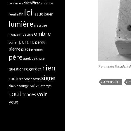
déchiffrer
confusion
enfance
ici
issue
fin
jouer
feuille
lumière
message
ombre
mystère
monde
perdre
perdu
parler
pierre
place
premier
père
quelque chose
rien
7 ans après l'accident d
regarder
question
signe
route
sens
réponse
ACCIDENT
C
suivre
songe
simple
temps
tout
voir
traces
yeux