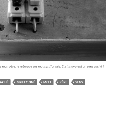
e mon père, je retrouve ses mots griffonnés. Et s'ils avaient un sens caché ?
ACHÉ
GRIFFONNÉ
MOT
PÈRE
SENS