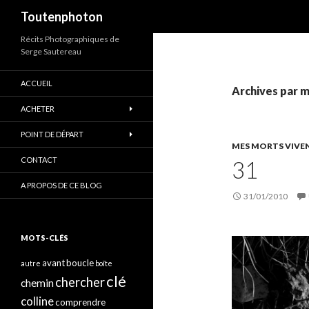
Recherche
Toutenphoton
Récits Photographiques de
Serge Sautereau
ACCUEIL
Archives par mo
ACHETER
POINT DE DÉPART
MES MORTS VIVE
CONTACT
31
A PROPOS DE CE BLOG
31/01/2010
MOTS-CLÉS
avant
boucle
autre
boîte
clé
chercher
chemin
colline
comprendre