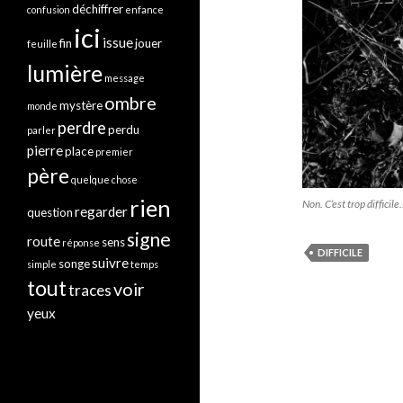
déchiffrer
confusion
enfance
ici
issue
fin
jouer
feuille
lumière
message
ombre
mystère
monde
perdre
perdu
parler
pierre
place
premier
père
quelque chose
rien
Non. C’est trop difficil
regarder
question
signe
route
sens
réponse
DIFFICILE
suivre
songe
simple
temps
tout
voir
traces
yeux