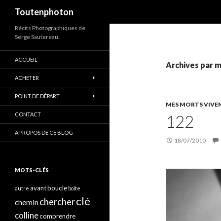
Recherche
Toutenphoton
Récits Photographiques de
Serge Sautereau
ACCUEIL
Archives par m
ACHETER
POINT DE DÉPART
MES MORTS VIVE
CONTACT
122
A PROPOS DE CE BLOG
18/07/2010
MOTS-CLÉS
avant
boucle
autre
boîte
clé
chercher
chemin
colline
comprendre