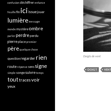
déchiffrer
confusion
enfance
ici
issue
fin
jouer
feuille
lumière
message
ombre
mystère
monde
perdre
perdu
parler
pierre
place
premier
père
quelque chose
rien
Doigts de vent
regarder
question
signe
route
sens
réponse
DOIGT
VEN
suivre
songe
simple
temps
tout
voir
traces
yeux