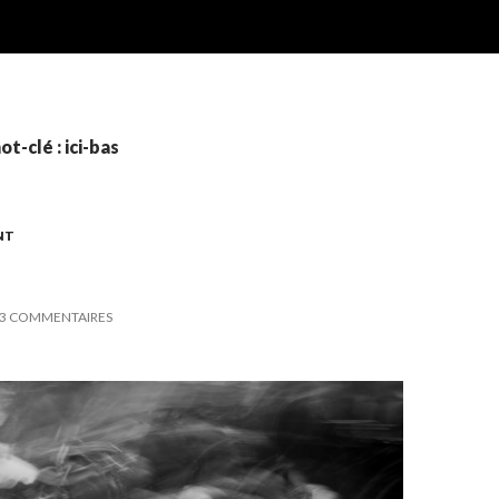
t-clé : ici-bas
NT
3 COMMENTAIRES