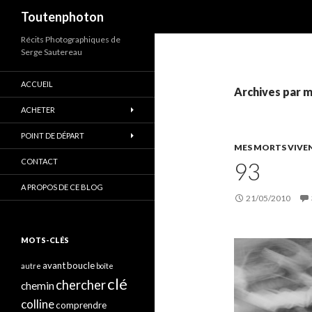
Recherche
Toutenphoton
Récits Photographiques de
Serge Sautereau
ACCUEIL
Archives par mo
ACHETER
POINT DE DÉPART
MES MORTS VIVE
CONTACT
93
A PROPOS DE CE BLOG
21/05/2010
MOTS-CLÉS
avant
boucle
autre
boîte
clé
chercher
chemin
colline
comprendre