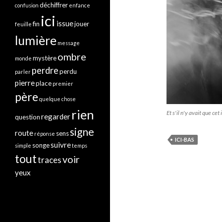
déchiffrer
confusion
enfance
ici
issue
fin
jouer
feuille
lumière
message
ombre
mystère
monde
perdre
perdu
parler
pierre
place
premier
père
quelque chose
rien
Et s'il n'y avait que cet i
regarder
question
signe
route
sens
réponse
ICI-BAS
suivre
songe
simple
temps
tout
voir
traces
yeux