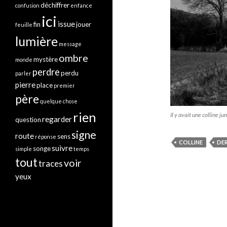
déchiffrer
confusion
enfance
ici
issue
fin
jouer
feuille
lumière
message
ombre
mystère
monde
perdre
perdu
parler
pierre
place
premier
père
quelque chose
rien
Il y avait une colline j
regarder
question
signe
route
sens
réponse
COLLINE
DER
suivre
songe
simple
temps
tout
voir
traces
yeux