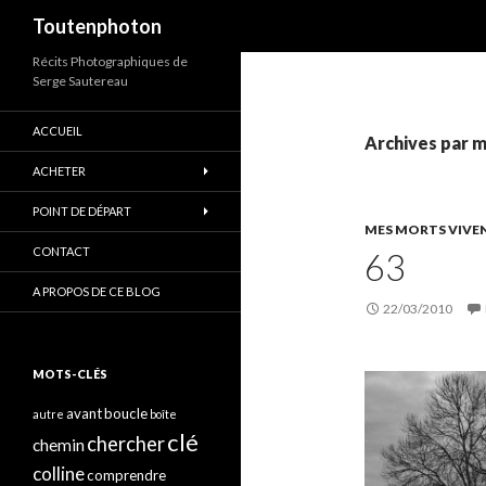
Recherche
Toutenphoton
Récits Photographiques de
Serge Sautereau
ACCUEIL
Archives par m
ACHETER
POINT DE DÉPART
MES MORTS VIVE
CONTACT
63
A PROPOS DE CE BLOG
22/03/2010
MOTS-CLÉS
avant
boucle
autre
boîte
clé
chercher
chemin
colline
comprendre