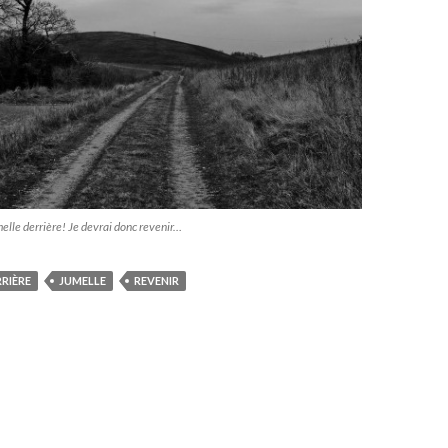
umelle derrière! Je devrai donc revenir…
RIÈRE
JUMELLE
REVENIR