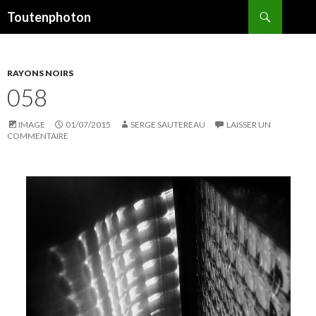
Recherche
Toutenphoton
ALLER
AU
CONTENU
RAYONS NOIRS
058
IMAGE
01/07/2015
SERGE SAUTEREAU
LAISSER UN
COMMENTAIRE