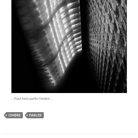
…Pour faire parler l’ombre…
OMBRE
PARLER