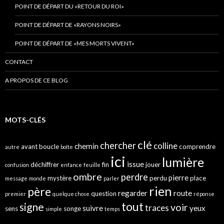
POINT DE DÉPART DU «RETOUR DU ROI»
POINT DE DÉPART DE «RAYONS NOIRS»
POINT DE DÉPART DE «MES MORTS VIVENT»
CONTACT
A PROPOS DE CE BLOG
MOTS-CLÉS
clé
chercher
colline
chemin
avant
boucle
comprendre
autre
boîte
ici
lumière
issue
déchiffrer
fin
jouer
confusion
enfance
feuille
ombre
perdre
pierre
mystère
perdu
place
message
monde
parler
rien
père
regarder
route
question
premier
quelque chose
réponse
tout
signe
voir
traces
suivre
yeux
sens
songe
simple
temps