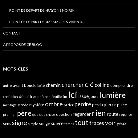
POINT DE DÉPART DE «RAYONS NOIRS»
POINT DE DÉPART DE «MES MORTS VIVENT»
CONTACT
A PROPOS DE CE BLOG
MOTS-CLÉS
clé
chercher
colline
chemin
avant
boucle
comprendre
autre
boîte
ici
lumière
issue
déchiffrer
fin
jouer
confusion
enfance
feuille
ombre
perdre
pierre
mystère
perdu
place
message
monde
parler
rien
père
regarder
route
question
premier
quelque chose
réponse
tout
signe
voir
traces
suivre
yeux
sens
songe
simple
temps