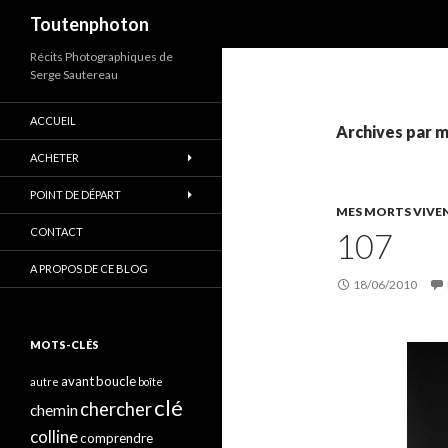
Recherche
Toutenphoton
Récits Photographiques de
Serge Sautereau
ACCUEIL
Archives par m
ACHETER
POINT DE DÉPART
MES MORTS VIVE
CONTACT
107
A PROPOS DE CE BLOG
18/06/2010
MOTS-CLÉS
avant
boucle
autre
boîte
clé
chercher
chemin
colline
comprendre