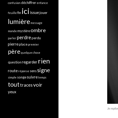
déchiffrer
confusion
enfance
ici
issue
fin
jouer
feuille
lumière
message
ombre
mystère
monde
perdre
perdu
parler
pierre
place
premier
père
quelque chose
rien
regarder
question
signe
route
sens
réponse
suivre
songe
simple
temps
tout
voir
traces
yeux
Je replo