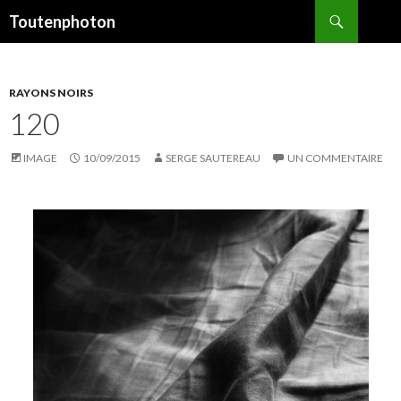
Recherche
Toutenphoton
ALLER
AU
CONTENU
RAYONS NOIRS
120
IMAGE
10/09/2015
SERGE SAUTEREAU
UN COMMENTAIRE