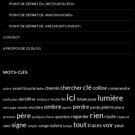
POINT DE DÉPART DU «RETOUR DU ROI»
POINT DE DÉPART DE «RAYONS NOIRS»
POINT DE DÉPART DE «MES MORTS VIVENT»
CONTACT
A PROPOS DE CE BLOG
MOTS-CLÉS
clé
chercher
colline
chemin
avant
boucle
comprendre
autre
boîte
ici
lumière
issue
déchiffrer
fin
jouer
confusion
enfance
feuille
ombre
perdre
pierre
mystère
perdu
place
message
monde
parler
rien
père
regarder
route
question
premier
quelque chose
réponse
tout
signe
voir
traces
suivre
yeux
sens
songe
simple
temps