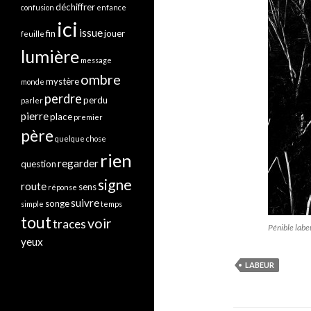
déchiffrer
confusion
enfance
ici
issue
fin
jouer
feuille
lumière
message
ombre
mystère
monde
perdre
perdu
parler
pierre
place
premier
père
quelque chose
rien
regarder
question
signe
route
sens
réponse
suivre
songe
simple
temps
tout
voir
traces
Pénible labe
yeux
LABEUR