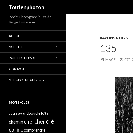
Recherche
Toutenphoton
Récits Photographiques de
Serge Sautereau
ACCUEIL
RAYONS NOIRS
135
ACHETER
POINT DE DÉPART
IMAGE
07/1
CONTACT
A PROPOS DE CE BLOG
MOTS-CLÉS
avant
boucle
autre
boîte
clé
chercher
chemin
colline
comprendre