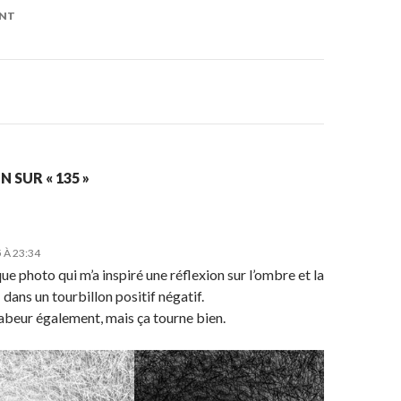
on
ENT
 SUR « 135 »
 À 23:34
e photo qui m’a inspiré une réflexion sur l’ombre et la
dans un tourbillon positif négatif.
abeur également, mais ça tourne bien.