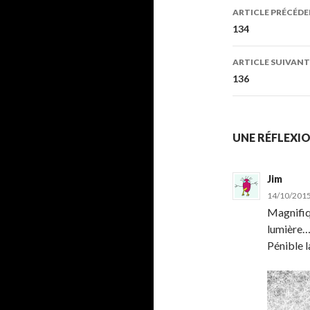
Navigati
ARTICLE PRÉCÉD
des
134
articles
ARTICLE SUIVANT
136
UNE RÉFLEXION
Jim
14/10/2015
Magnifiqu
lumière… 
Pénible l