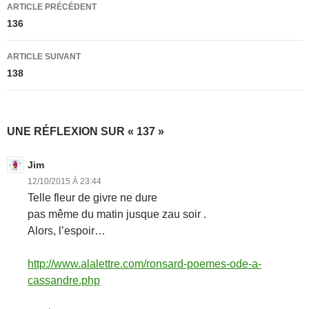
Navigation
ARTICLE PRÉCÉDENT
des
136
articles
ARTICLE SUIVANT
138
UNE RÉFLEXION SUR « 137 »
Jim
12/10/2015 À 23:44
Telle fleur de givre ne dure
pas même du matin jusque zau soir .
Alors, l’espoir…
http://www.alalettre.com/ronsard-poemes-ode-a-
cassandre.php