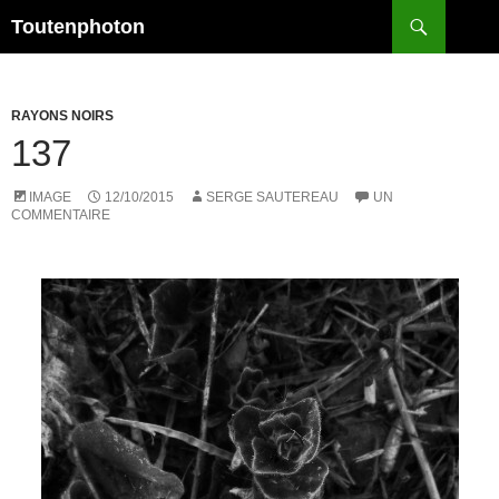
Recherche
Toutenphoton
ALLER
AU
CONTENU
RAYONS NOIRS
137
IMAGE
12/10/2015
SERGE SAUTEREAU
UN
COMMENTAIRE