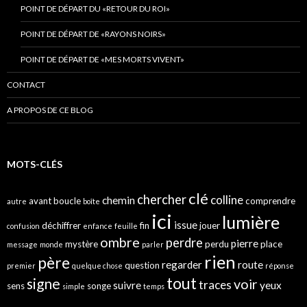
POINT DE DÉPART DU «RETOUR DU ROI»
POINT DE DÉPART DE «RAYONS NOIRS»
POINT DE DÉPART DE «MES MORTS VIVENT»
CONTACT
A PROPOS DE CE BLOG
MOTS-CLÉS
clé
chercher
colline
chemin
avant
boucle
comprendre
autre
boîte
ici
lumière
issue
déchiffrer
fin
jouer
confusion
enfance
feuille
ombre
perdre
pierre
mystère
perdu
place
message
monde
parler
rien
père
regarder
route
question
premier
quelque chose
réponse
tout
signe
voir
traces
suivre
yeux
sens
songe
simple
temps