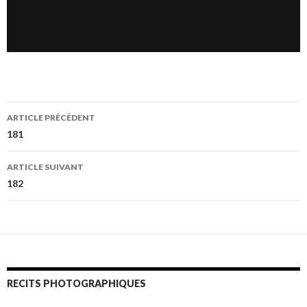
Navigation
ARTICLE PRÉCÉDENT
des
181
articles
ARTICLE SUIVANT
182
RECITS PHOTOGRAPHIQUES