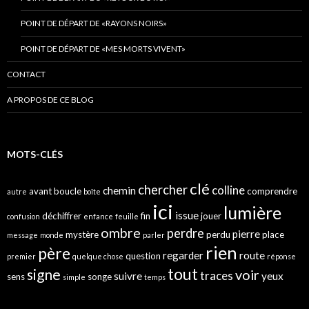
POINT DE DÉPART DE «RAYONS NOIRS»
POINT DE DÉPART DE «MES MORTS VIVENT»
CONTACT
A PROPOS DE CE BLOG
MOTS-CLÉS
clé
chercher
colline
chemin
avant
boucle
comprendre
autre
boîte
ici
lumière
issue
déchiffrer
fin
jouer
confusion
enfance
feuille
ombre
perdre
pierre
mystère
perdu
place
message
monde
parler
rien
père
regarder
route
question
premier
quelque chose
réponse
tout
signe
voir
traces
suivre
yeux
sens
songe
simple
temps