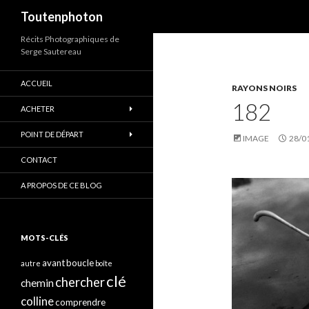
Recherche
Toutenphoton
Récits Photographiques de
Serge Sautereau
ACCUEIL
RAYONS NOIRS
182
ACHETER
POINT DE DÉPART
IMAGE
28/0
CONTACT
A PROPOS DE CE BLOG
MOTS-CLÉS
avant
boucle
autre
boîte
clé
chercher
chemin
colline
comprendre