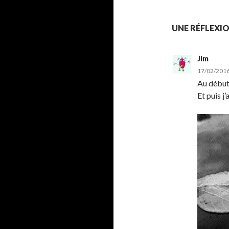
UNE RÉFLEXION
Jim
17/02/2016
Au début, 
Et puis j’