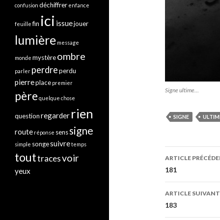
déchiffrer
confusion
enfance
ici
issue
fin
jouer
feuille
lumière
message
ombre
mystère
monde
perdre
perdu
parler
pierre
place
premier
Signe ultime…
père
quelque chose
rien
regarder
question
SIGNE
ULTIM
signe
route
sens
réponse
suivre
songe
simple
temps
Navigati
tout
voir
traces
ARTICLE PRÉCÉD
des
181
yeux
articles
ARTICLE SUIVANT
183