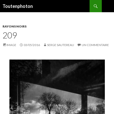
Recherche
Toutenphoton
ALLER
AU
CONTENU
RAYONS NOIRS
209
IMAGE
03/05/2016
SERGE SAUTEREAU
UN COMMENTAIRE