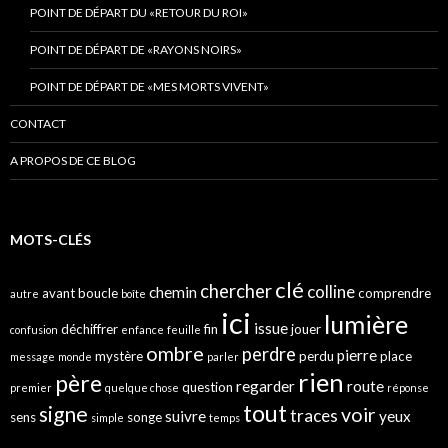
POINT DE DÉPART DU «RETOUR DU ROI»
POINT DE DÉPART DE «RAYONS NOIRS»
POINT DE DÉPART DE «MES MORTS VIVENT»
CONTACT
A PROPOS DE CE BLOG
MOTS-CLÉS
clé
chercher
colline
chemin
avant
boucle
comprendre
autre
boîte
ici
lumière
issue
déchiffrer
fin
jouer
confusion
enfance
feuille
ombre
perdre
pierre
mystère
perdu
place
message
monde
parler
rien
père
regarder
route
question
premier
quelque chose
réponse
tout
signe
voir
traces
suivre
yeux
sens
songe
simple
temps