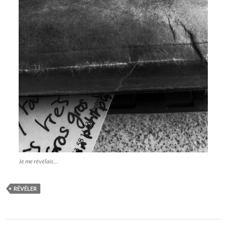
Je me révélais…
RÉVÉLER