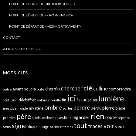
POINT DE DÉPART DU «RETOUR DU ROI»
POINT DE DÉPART DE «RAYONS NOIRS»
POINT DE DÉPART DE «MES MORTS VIVENT»
CONTACT
A PROPOS DE CE BLOG
MOTS-CLÉS
clé
chercher
colline
chemin
avant
boucle
comprendre
autre
boîte
ici
lumière
issue
déchiffrer
fin
jouer
confusion
enfance
feuille
ombre
perdre
pierre
mystère
perdu
place
message
monde
parler
rien
père
regarder
route
question
premier
quelque chose
réponse
tout
signe
voir
traces
suivre
yeux
sens
songe
simple
temps