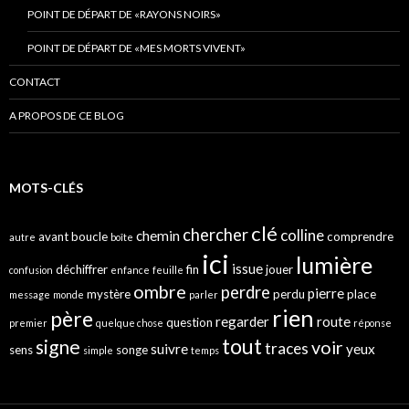
POINT DE DÉPART DE «RAYONS NOIRS»
POINT DE DÉPART DE «MES MORTS VIVENT»
CONTACT
A PROPOS DE CE BLOG
MOTS-CLÉS
clé
chercher
colline
chemin
avant
boucle
comprendre
autre
boîte
ici
lumière
issue
déchiffrer
fin
jouer
confusion
enfance
feuille
ombre
perdre
pierre
mystère
perdu
place
message
monde
parler
rien
père
regarder
route
question
premier
quelque chose
réponse
tout
signe
voir
traces
suivre
yeux
sens
songe
simple
temps