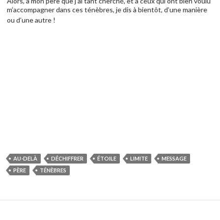
Alors, à mon père que j’ai tant cherché, et à ceux qui ont bien voulu
m’accompagner dans ces ténèbres, je dis à bientôt, d’une manière
ou d’une autre !
AU-DELÀ
DÉCHIFFRER
ÉTOILE
LIMITE
MESSAGE
PÈRE
TÉNÈBRES