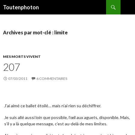
Recherche
Toutenphoton
ALLER
AU
CONTENU
Archives par mot-clé : limite
MES MORTS VIVENT
207
07/03/2011
6 COMMENTAIRES
J’ai aimé ce ballet étoilé… mais n’ai rien su déchiffrer.
Je suis allé aussi loin que possible, l’œil aux aguets, disponible. Mais,
s’il y a là quelque message, c’est au-delà de mes limites.