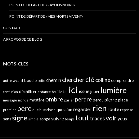
POINT DE DÉPART DE «RAYONS NOIRS»
POINT DE DÉPART DE «MES MORTS VIVENT»
CONTACT
A PROPOS DE CE BLOG
MOTS-CLÉS
clé
chercher
colline
chemin
avant
boucle
comprendre
autre
boîte
ici
lumière
issue
déchiffrer
fin
jouer
confusion
enfance
feuille
ombre
perdre
pierre
mystère
perdu
place
message
monde
parler
rien
père
regarder
route
question
premier
quelque chose
réponse
tout
signe
voir
traces
suivre
yeux
sens
songe
simple
temps