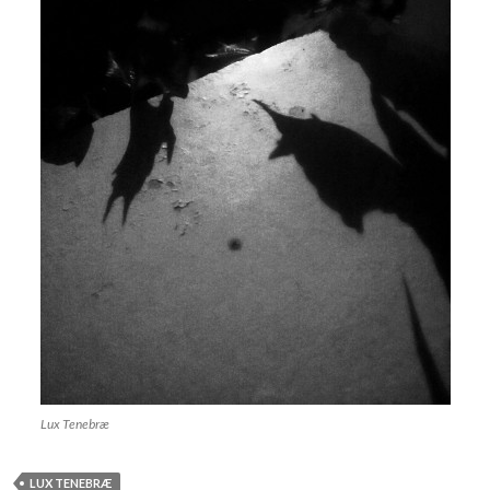
Lux Tenebræ
LUX TENEBRÆ