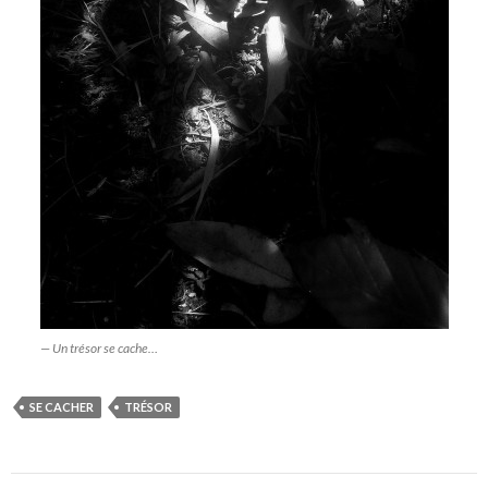
— Un trésor se cache…
SE CACHER
TRÉSOR