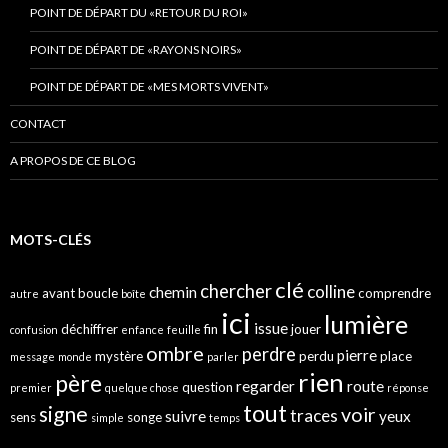
POINT DE DÉPART DU «RETOUR DU ROI»
POINT DE DÉPART DE «RAYONS NOIRS»
POINT DE DÉPART DE «MES MORTS VIVENT»
CONTACT
A PROPOS DE CE BLOG
MOTS-CLÉS
clé
chercher
colline
chemin
avant
boucle
comprendre
autre
boîte
ici
lumière
issue
déchiffrer
fin
jouer
confusion
enfance
feuille
ombre
perdre
pierre
mystère
perdu
place
message
monde
parler
rien
père
regarder
route
question
premier
quelque chose
réponse
tout
signe
voir
traces
suivre
yeux
sens
songe
simple
temps