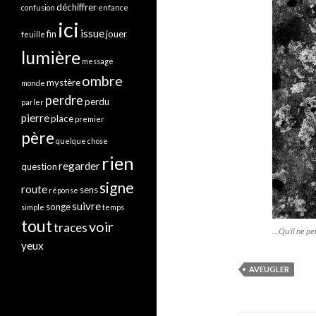
déchiffrer
confusion
enfance
ici
issue
fin
jouer
feuille
lumière
message
ombre
mystère
monde
perdre
perdu
parler
pierre
place
premier
père
quelque chose
rien
regarder
question
signe
route
sens
réponse
suivre
songe
simple
temps
tout
voir
traces
…Qu’il ne pe
yeux
AVEUGLER