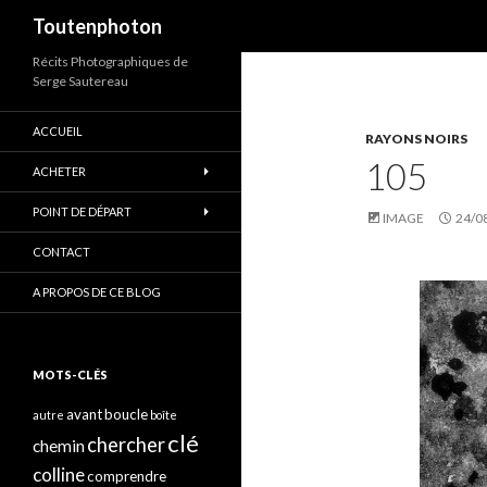
Recherche
Toutenphoton
Récits Photographiques de
Serge Sautereau
ACCUEIL
RAYONS NOIRS
105
ACHETER
POINT DE DÉPART
IMAGE
24/0
CONTACT
A PROPOS DE CE BLOG
MOTS-CLÉS
avant
boucle
autre
boîte
clé
chercher
chemin
colline
comprendre