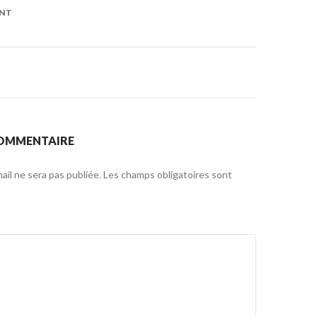
on
ENT
COMMENTAIRE
il ne sera pas publiée.
Les champs obligatoires sont