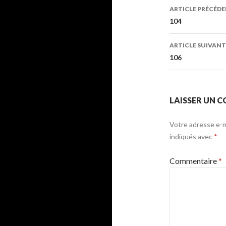
Navigati
ARTICLE PRÉCÉD
des
104
articles
ARTICLE SUIVANT
106
LAISSER UN 
Votre adresse e-ma
indiqués avec
*
Commentaire
*