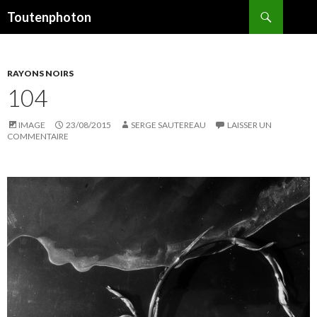
Recherche
Toutenphoton
ALLER
AU
CONTENU
RAYONS NOIRS
104
IMAGE
23/08/2015
SERGE SAUTEREAU
LAISSER UN
COMMENTAIRE