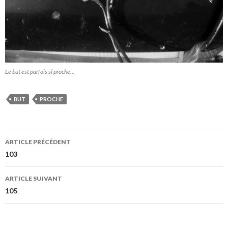
Le but est parfois si proche…
BUT
PROCHE
Navigation
ARTICLE PRÉCÉDENT
des
103
articles
ARTICLE SUIVANT
105