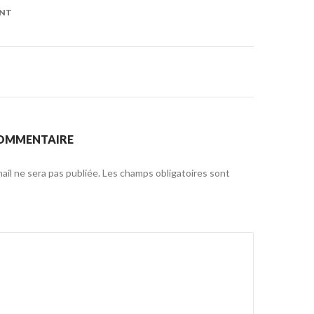
on
ENT
COMMENTAIRE
il ne sera pas publiée.
Les champs obligatoires sont