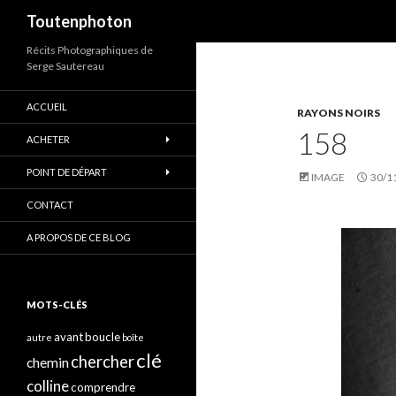
Recherche
Toutenphoton
Récits Photographiques de
Serge Sautereau
ACCUEIL
RAYONS NOIRS
158
ACHETER
POINT DE DÉPART
IMAGE
30/1
CONTACT
A PROPOS DE CE BLOG
MOTS-CLÉS
avant
boucle
autre
boîte
clé
chercher
chemin
colline
comprendre