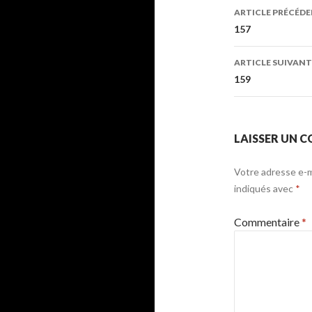
Navigati
ARTICLE PRÉCÉD
des
157
articles
ARTICLE SUIVANT
159
LAISSER UN 
Votre adresse e-ma
indiqués avec
*
Commentaire
*