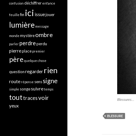
déchiffrer
confusion
enfance
ici
issue
fin
jouer
feuille
lumière
message
ombre
mystère
monde
perdre
perdu
parler
pierre
place
premier
père
quelque chose
rien
regarder
question
signe
route
sens
réponse
suivre
songe
simple
temps
tout
voir
traces
Blessures…
yeux
BLESSURE