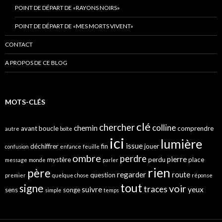
POINT DE DÉPART DE «RAYONS NOIRS»
POINT DE DÉPART DE «MES MORTS VIVENT»
CONTACT
A PROPOS DE CE BLOG
MOTS-CLÉS
clé
chercher
colline
chemin
avant
boucle
comprendre
autre
boîte
ici
lumière
issue
déchiffrer
fin
jouer
confusion
enfance
feuille
ombre
perdre
pierre
mystère
perdu
place
message
monde
parler
rien
père
regarder
route
question
premier
quelque chose
réponse
tout
signe
voir
traces
suivre
yeux
sens
songe
simple
temps